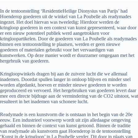
In de tentoonstelling ‘ResidentieHeilige Dionysius van Parijs’ had
Hoenderop goederen uit de winkel van La Poubelle als readymades
ingezet. Het doel hiervan was tweeledig: Hierdoor werden de
kringloop goederen in een context van kunst gepresenteerd, waar door
er een nieuw potentieel publiek werd aangetrokken voor
kringloopartikelen. Door de goederen van La Poubelle als readymades
binnen een tentoonstelling te plaatsen, werden er geen nieuwe
goederen of materialen gebruikt voor het vervaardigen van
kunstwerken. Op deze manier wordt er duurzamer omgegaan met het
hergebruik van goederen.
Kringloopwinkels dragen bij aan de zuivere lucht die we allemaal
inademen. Doordat spullen langer in omloop blijven en minder snel
worden afgedankt, hoeven er minder nieuwe goederen te worden
geproduceerd en vervoerd. Het hergebruiken van goederen levert daar
mee een directe bijdrage aan de vermindering van de CO2 uitstoot, wat
resulteert in het inademen van schonere lucht.
Readymade is een kunstvorm die is ontstaan in het begin van de 20e
eeuw. Een industrieel voorwerp wordt uit zijn alledaagse omgeving
gehaald en binnen de context van kunst getoond. Binnen de traditie
van readymade als kunstvorm gaat Hoenderop in de tentoonstelling
‘Kunst in de kringloop’ in La Poubelle verder. Dit door in plaats van